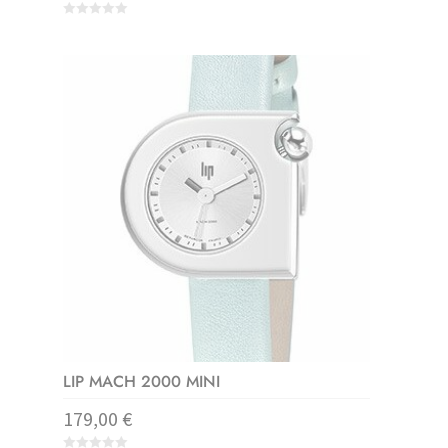
0
o
u
t
o
f
5
LIP MACH 2000 MINI
179,00
€