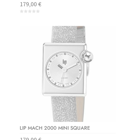
179,00
€
0
o
u
t
o
f
5
LIP MACH 2000 MINI SQUARE
179,00
€