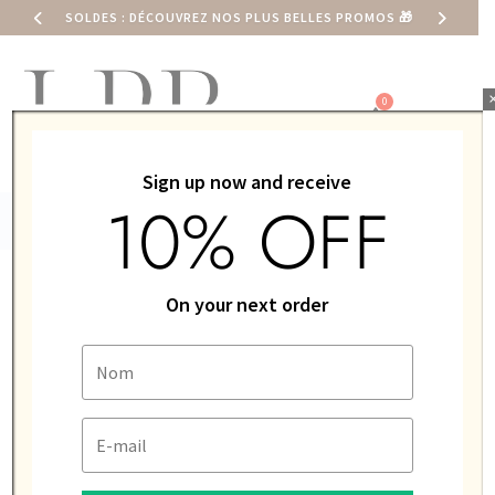
SOLDES : DÉCOUVREZ NOS PLUS BELLES PROMOS
🎁
0,00
€
Sign up now and receive
10% OFF
ACCUEIL
/
MONTRE
/
LIP
/
MIXTE / UNISEXE
/ LIP HIMALAYA
On your next order
40 AUTOMATIQUE VERRE SAPHIR