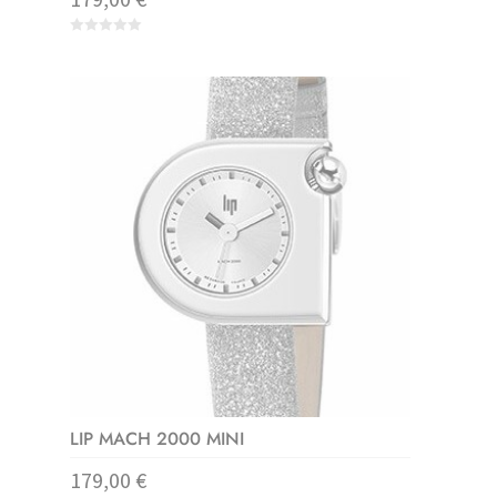
0
o
u
t
o
f
5
LIP MACH 2000 MINI
179,00
€