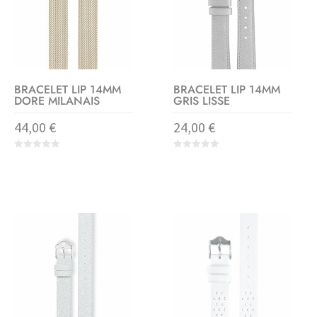
BRACELET LIP 14MM
BRACELET LIP 14MM
DORE MILANAIS
GRIS LISSE
44,00
€
24,00
€
0
0
o
o
u
u
t
t
o
o
f
f
5
5