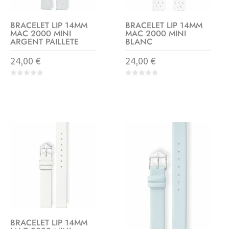
BRACELET LIP 14MM
BRACELET LIP 14MM
MAC 2000 MINI
MAC 2000 MINI
ARGENT PAILLETE
BLANC
24,00
€
24,00
€
0
0
o
o
u
u
t
t
o
o
f
f
5
5
BRACELET LIP 14MM