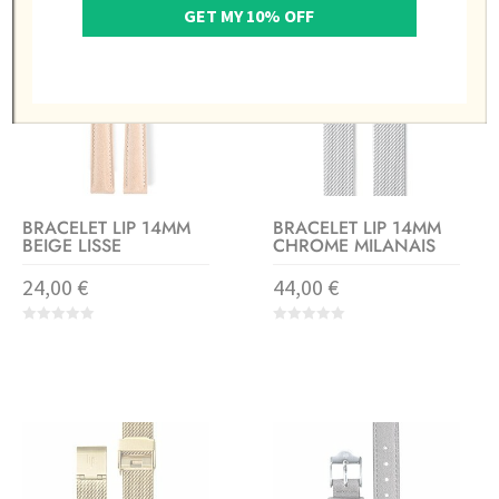
GET MY 10% OFF
BRACELET LIP 14MM
BRACELET LIP 14MM
BEIGE LISSE
CHROME MILANAIS
24,00
€
44,00
€
0
0
o
o
u
u
t
t
o
o
f
f
5
5