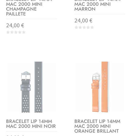
MAC 2000 MINI
MAC 2000 MINI
CHAMPAGNE
MARRON
PAILLETE
24,00
€
24,00
€
0
o
0
u
o
t
u
o
t
f
o
5
f
5
BRACELET LIP 14MM
BRACELET LIP 14MM
MAC 2000 MINI NOIR
MAC 2000 MINI
ORANGE BRILLANT