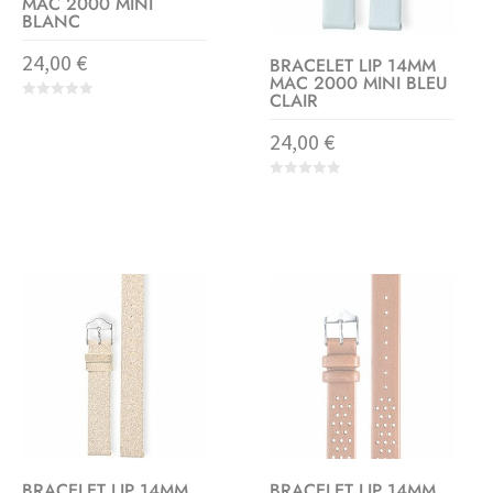
MAC 2000 MINI
BLANC
24,00
€
BRACELET LIP 14MM
MAC 2000 MINI BLEU
CLAIR
0
o
24,00
€
u
t
o
f
0
5
o
u
t
o
f
5
BRACELET LIP 14MM
BRACELET LIP 14MM