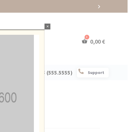
×
0,00
€

+85 (555.5555)
Support
I