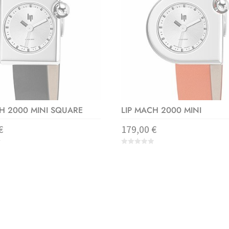
H 2000 MINI SQUARE
LIP MACH 2000 MINI
€
179,00
€
0
o
u
t
o
f
5