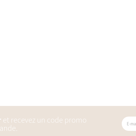
r
et recevez un code promo
ande.