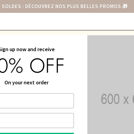
SOLDES : DÉCOUVREZ NOS PLUS BELLES PROMOS
🎁
e
Sign up now and receive
0% OFF
PAGES
SHOP
HEADER & FOOTER
BLOG
POPUP
On your next order
LIP MACH 2000 MIN
179,00
€