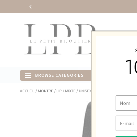
Recherch
de
produits
1
NEW
HOME
ACCUEIL
/
MONTRE
/
LIP
/
MIXTE / UNISEXE
/ LIP MACH 2000 MINI