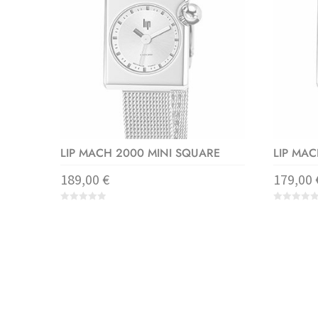
LIP MACH 2000 MINI SQUARE
LIP MAC
189,00
€
179,00
0
0
o
o
u
u
t
t
o
o
f
f
5
5