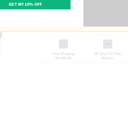
GET MY 10% OFF
In stock
ADD TO CART
Free Shipping
30 Days For Free
Worldwide
Returns