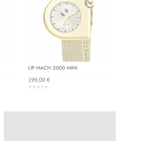
LIP MACH 2000 MINI
199,00
€
0
o
u
t
o
f
5