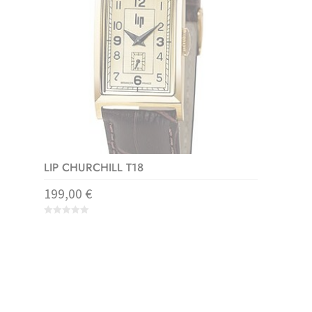
LIP CHURCHILL T18
199,00
€
0
o
u
t
o
f
5