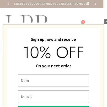
SOLDES : DÉCOUVREZ NOS PLUS BELLES PROMOS
🎁
0,00
€
Sign up now and receive
10% OFF
ACCUEIL
/
MONTRE
/
LIP
/
MIXTE / UNISEXE
/ LIP HIMALAYA
On your next order
40