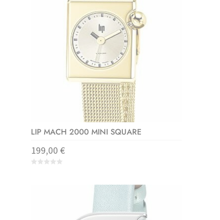
LIP MACH 2000 MINI SQUARE
199,00
€
0
o
u
t
o
f
5