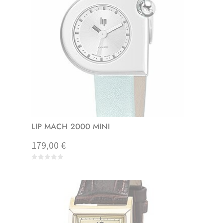
LIP MACH 2000 MINI
179,00
€
0
o
u
t
o
f
5