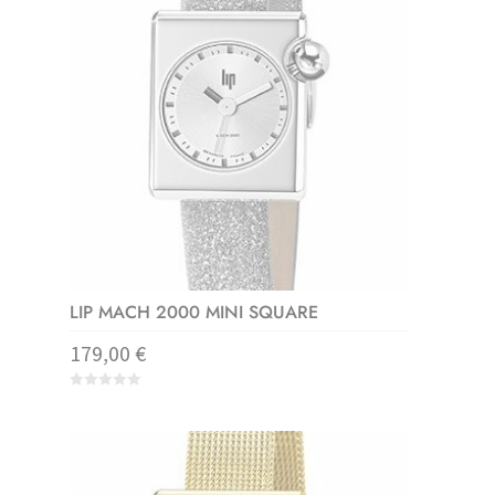
LIP MACH 2000 MINI SQUARE
179,00
€
0
o
u
t
o
f
5