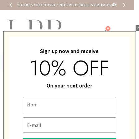
SOLDES : DÉCOUVREZ NOS PLUS BELLES PROMOS
🎁
0,00
€
Sign up now and receive
10% OFF
ACCUEIL
/
LIP
/ BRACELET LIP 14MM MARRON MIEL LISSE
On your next order