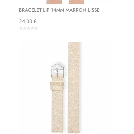
BRACELET LIP 14MM MARRON LISSE
24,00
€
0
o
u
t
o
f
5