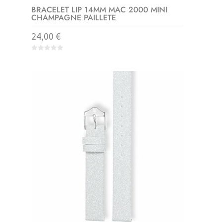
BRACELET LIP 14MM MAC 2000 MINI
CHAMPAGNE PAILLETE
24,00
€
0
o
u
t
o
f
5