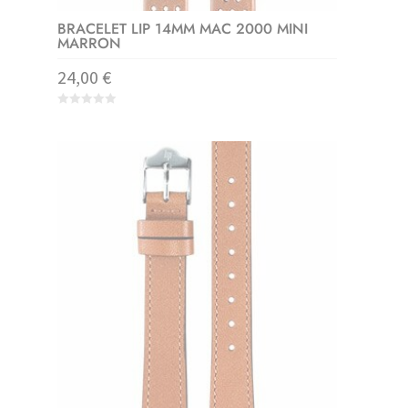
BRACELET LIP 14MM MAC 2000 MINI
MARRON
24,00
€
0
o
u
t
o
f
5