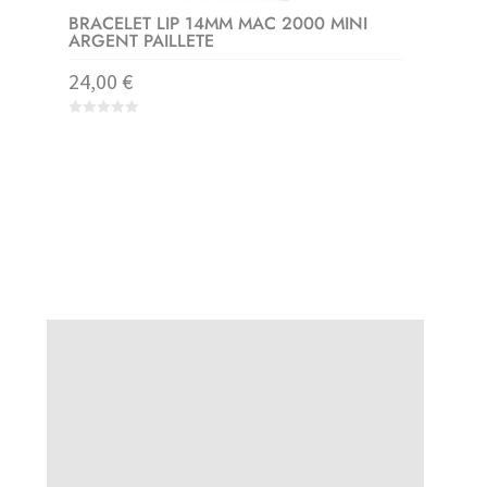
BRACELET LIP 14MM MAC 2000 MINI
ARGENT PAILLETE
24,00
€
0
o
u
t
o
f
5