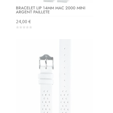
BRACELET LIP 14MM MAC 2000 MINI
ARGENT PAILLETE
24,00
€
0
o
u
t
o
f
5