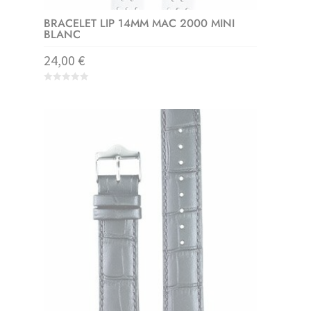
BRACELET LIP 14MM MAC 2000 MINI
BLANC
24,00
€
0
o
u
t
o
f
5