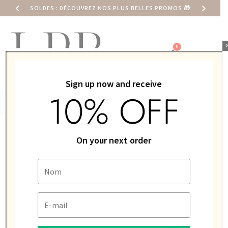
SOLDES : DÉCOUVREZ NOS PLUS BELLES PROMOS
🎁
0,00
€
Sign up now and receive
10% OFF
ACCUEIL
/
LIP
/ BRACELET LIP 21MM MARRON LISSE
On your next order