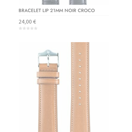
BRACELET LIP 21MM NOIR CROCO
24,00
€
0
o
u
t
o
f
5