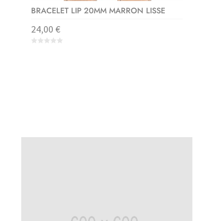
BRACELET LIP 20MM MARRON LISSE
24,00
€
0
o
u
t
o
f
5