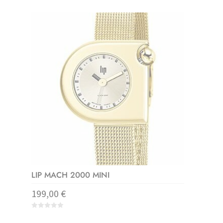
o
u
t
o
f
5
LIP MACH 2000 MINI
199,00
€
0
o