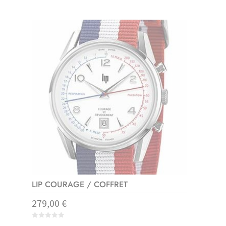
0
o
u
t
o
f
5
LIP COURAGE / COFFRET
279,00
€
0