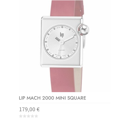
t
o
f
5
LIP MACH 2000 MINI SQUARE
179,00
€
0
o
u
t