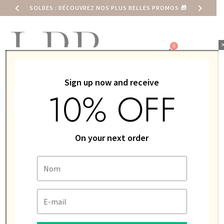
SOLDES : DÉCOUVREZ NOS PLUS BELLES PROMOS
🎁
0,00
€
Sign up now and receive
10% OFF
ACCUEIL
/
MONTRE
/
LIP
/
HOMME
/ LIP CHURCHILL T18
On your next order
DIAMANT