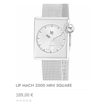
u
t
o
f
5
LIP MACH 2000 MINI SQUARE
189,00
€
0
o
u