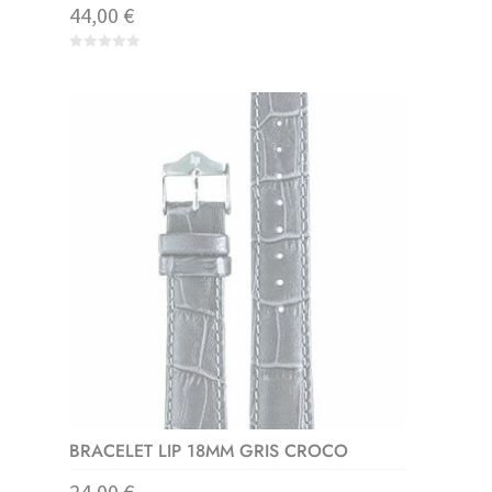
44,00
€
0
o
u
t
o
f
5
BRACELET LIP 18MM GRIS CROCO
24,00
€