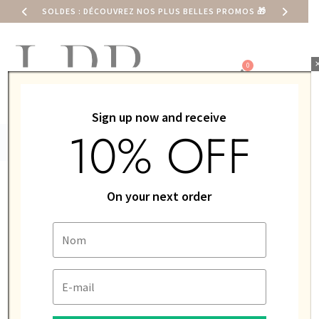
SOLDES : DÉCOUVREZ NOS PLUS BELLES PROMOS
🎁
0,00
€
Sign up now and receive
10% OFF
ACCUEIL
/
LIP
/ BRACELET LIP 14MM MAC 2000 MINI NOIR
On your next order