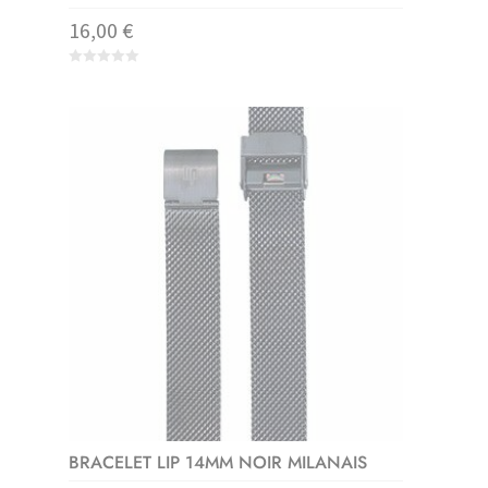
16,00
€
0
o
u
t
o
f
5
BRACELET LIP 14MM NOIR MILANAIS