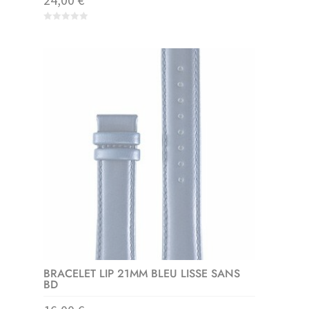
0
o
u
t
o
f
5
BRACELET LIP 21MM BLEU LISSE SANS
BD