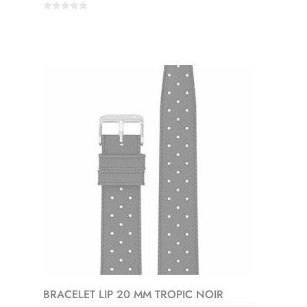
0
out
of
5
BRACELET LIP 20 MM TROPIC NOIR