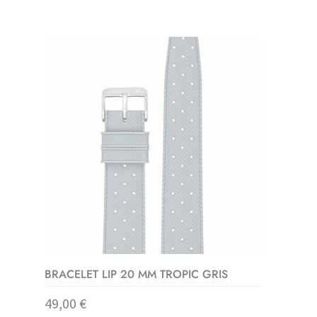
of
5
BRACELET LIP 20 MM TROPIC GRIS
49,00
€