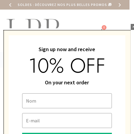
SOLDES : DÉCOUVREZ NOS PLUS BELLES PROMOS
🎁
0,00
€
Sign up now and receive
10% OFF
On your next order
Home
/ Product Matière bracelet / Caoutchouc
vulcanisé
Caoutchouc vulcanisé
Showing all 4 results