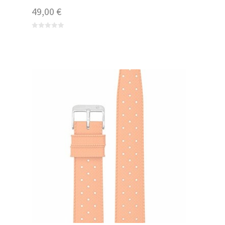
49,00
€
0
out
of
5